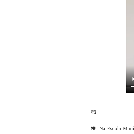
🥰
🍽️ Na Escola Muni