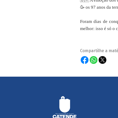
🇧🇷 A emoção dos d
🥳 os 97 anos da ter
Foram dias de conq
melhor: isso é só o
Compartilhe a maté