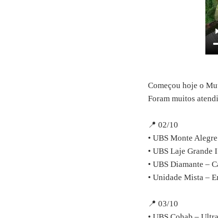
Começou hoje o Muti
Foram muitos atendim
📍 02/10
• UBS Monte Alegre
• UBS Laje Grande I
• UBS Diamante – Ca
• Unidade Mista – E
📍 03/10
• UBS Cohab – Ultra