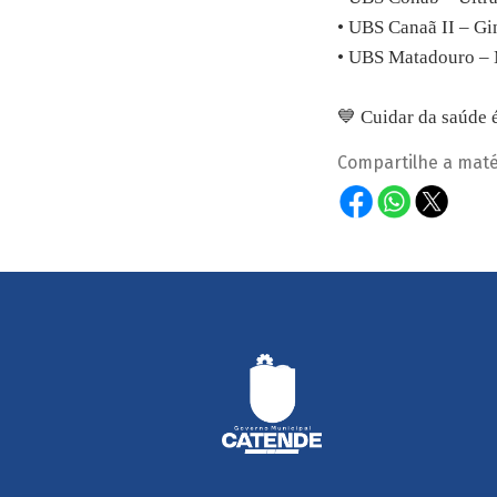
• UBS Canaã II – Gi
• UBS Matadouro –
💙 Cuidar da saúde é
Compartilhe a maté