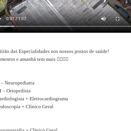
rão das Especialidades nos nossos postos de saúde!
entos e amanhã tem mais 👩‍⚕️👨‍⚕️
 – Neuropediatra
I – Ortopedista
rdiologista + Eletrocardiograma
ndoscopia + Clínico Geral
ssonografia + Clínico Geral