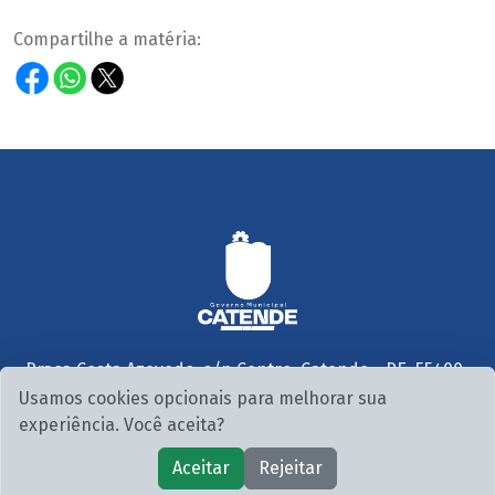
Compartilhe a matéria:
Praça Costa Azevedo, s/n Centro, Catende - PE, 55400-
000
Usamos cookies opcionais para melhorar sua
Seg. a Sex. 07:30 às 13:00
experiência. Você aceita?
© 2026 PMC. Todos os direitos reservados.
Aceitar
Rejeitar
CNPJ: 10.186.138/0001-80