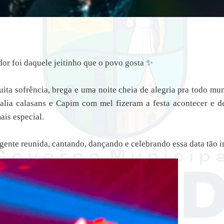
dor foi daquele jeitinho que o povo gosta ✨
uita sofrência, brega e uma noite cheia de alegria pra todo mun
halia calasans e Capim com mel fizeram a festa acontecer e d
ais especial.
 gente reunida, cantando, dançando e celebrando essa data tão 