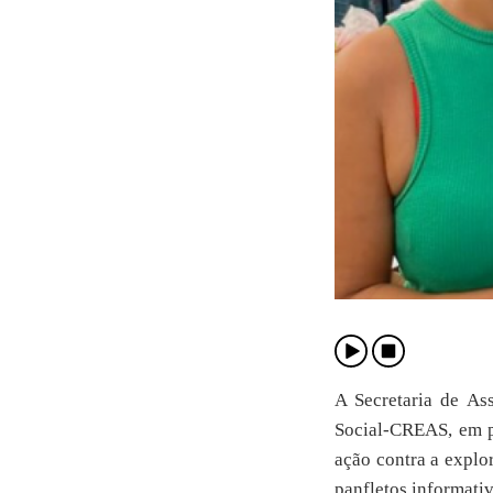
A Secretaria de As
Social-CREAS, em pa
ação contra a explor
panfletos informativ