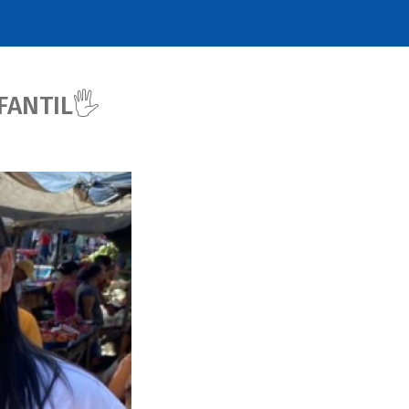
ANTIL🖐️