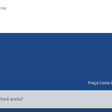
ria:
Praça Costa 
Você aceita?
© 2026 PMC. Todos os direitos reservados.
CNPJ: 10.186.138/0001-80