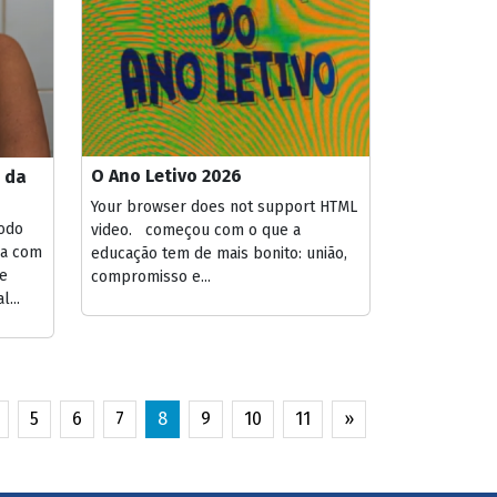
O Ano Letivo 2026
 da
Your browser does not support HTML
todo
video. começou com o que a
ia com
educação tem de mais bonito: união,
de
compromisso e...
...
5
6
7
8
9
10
11
»