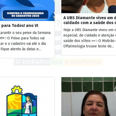
A UBS Diamante viveu um d
cuidado com a saúde dos 
 para Todos! ano VI
Hoje a UBS Diamante viveu um d
garantir o seu peixe da Semana
especial, de cuidado e atenção
 🐟✨O Peixe para Todos vai
saúde dos olhos 👀✨O Mutirão 
r e o cadastro vai até o dia
Oftalmologia trouxe teste do...
 Fique atento às datas e...