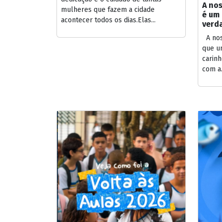
A no
mulheres que fazem a cidade
é um 
acontecer todos os dias.Elas...
verd
A nos
que u
carin
com a.