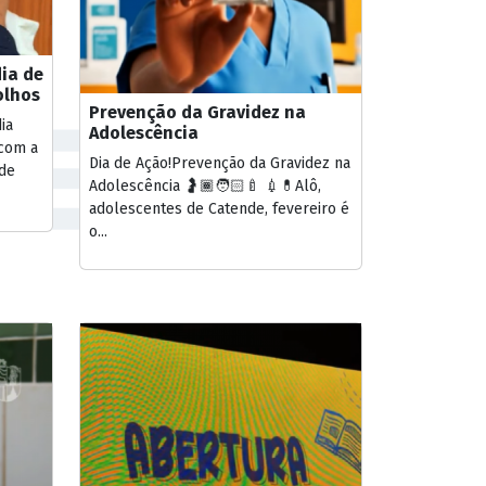
ia de
olhos
Prevenção da Gravidez na
ia
Adolescência
 com a
Dia de Ação!Prevenção da Gravidez na
de
Adolescência 🤰🏾🧑🏻‍🍼 💉💊Alô,
adolescentes de Catende, fevereiro é
o...