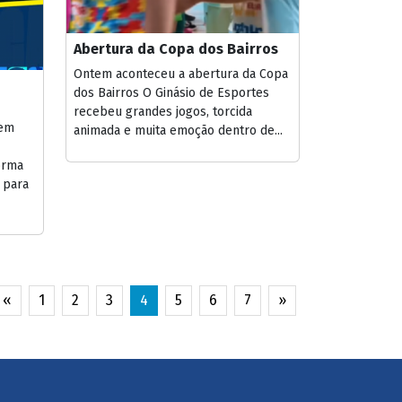
Abertura da Copa dos Bairros
Ontem aconteceu a abertura da Copa
dos Bairros O Ginásio de Esportes
recebeu grandes jogos, torcida
 em
animada e muita emoção dentro de...
orma
 para
«
1
2
3
4
5
6
7
»