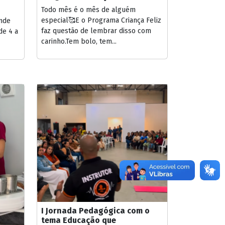
Todo mês é o mês de alguém
especial🥰E o Programa Criança Feliz
ende
faz questão de lembrar disso com
de 4 a
carinho.Tem bolo, tem...
I Jornada Pedagógica com o
tema Educação que