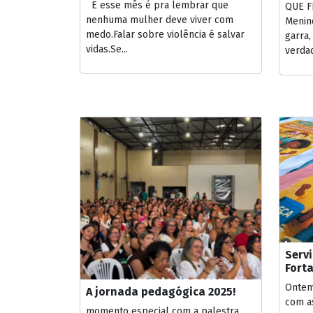
E esse mês é pra lembrar que
QUE F
nenhuma mulher deve viver com
Menino
medo.Falar sobre violência é salvar
garra,
vidas.Se...
verdad
Servi
Forta
Ontem 
A jornada pedagógica 2025!
com a
momento especial com a palestra