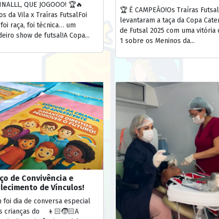
INALLL, QUE JOGOOO! 🏆🔥
🏆 É CAMPEÃO!Os Traíras Futsal
s da Vila x Traíras FutsalFoi
levantaram a taça da Copa Cat
 foi raça, foi técnica… um
de Futsal 2025 com uma vitória 
eiro show de futsal!A Copa...
1 sobre os Meninos da...
ço de Convivência e
lecimento de Vínculos!
foi dia de conversa especial
s crianças do 👦🏻🧒🏻A