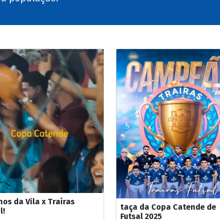
os da Vila x Traíras
taça da Copa Catende de
l!
Futsal 2025