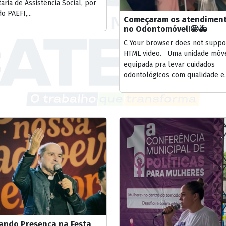
aria de Assistência Social, por
o PAEFI,...
Começaram os atendimen
no Odontomóvel!🤩🚑
C Your browser does not suppo
HTML video. Uma unidade móv
equipada pra levar cuidados
odontológicos com qualidade e..
ando Presença na Festa