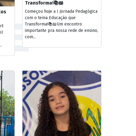
Transforma!📚📖
tos
Começou hoje a I Jornada Pedagógica
com o tema Educação que
Transforma!📚📖Um encontro
rt
importante pra nossa rede de ensino,
el
com...
.