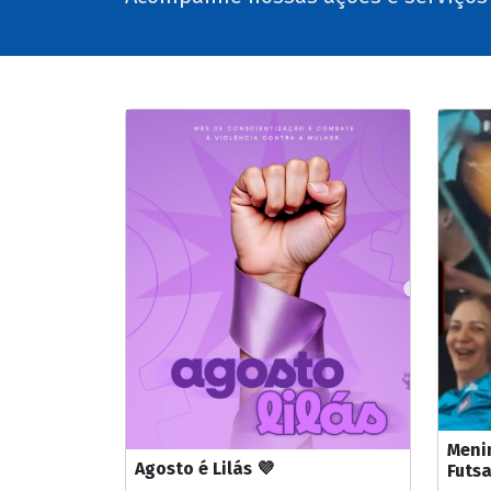
Menin
Agosto é Lilás 💜
Futsa