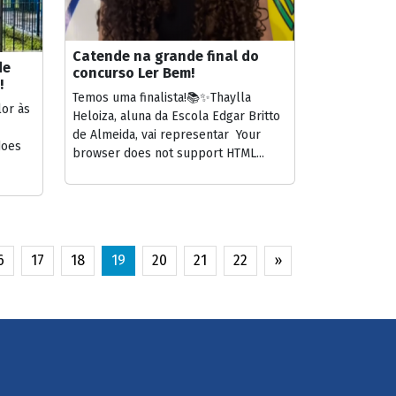
Catende na grande final do
de
concurso Ler Bem!
!
Temos uma finalista!📚✨Thaylla
lor às
Heloiza, aluna da Escola Edgar Britto
de Almeida, vai representar Your
does
browser does not support HTML...
6
17
18
19
20
21
22
»